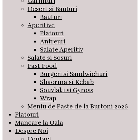
Garnituri
Desert si Bauturi
Bauturi
Aperitive
Platouri
Antreuri
Salate Aperitiv
Salate si Sosuri
Fast Food
Burgeri si Sandwichuri
Shaorma si Kebab
Souvlaki si Gyross
Wrap
Meniu de Paste de la Burtoni 2026
Platouri
Mancare la Oala
Despre Noi
Contact