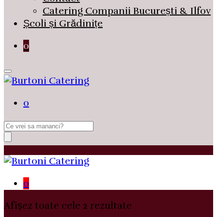
Catering Companii București & Ilfov
Școli și Grădinițe
0
0
Search
for:
0
Afișez toate cele 2 rezultate