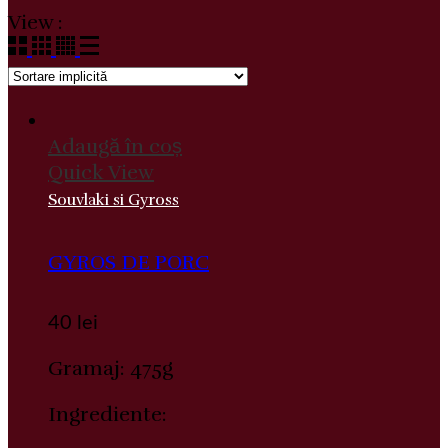
View :
Adaugă în coș
Quick View
Souvlaki si Gyross
GYROS DE PORC
40
lei
Gramaj: 475g
Ingrediente: