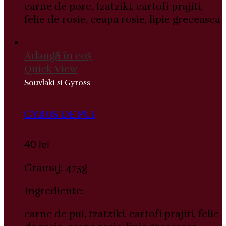
carne de porc, tzatziki, cartofi prajiti,
felie de rosie, ceapa rosie, lipie greceasca
Adaugă în coș
Quick View
Souvlaki si Gyross
GYROS DE PUI
40
lei
Gramaj: 475g
Ingrediente:
carne de pui, tzatziki, cartofi prajiti, felie