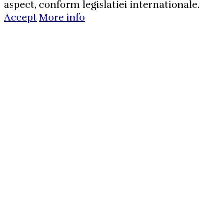
aspect, conform legislatiei internationale.
Accept
More info
Aboneaza-
te la
newsletterul
nostru!
Vei