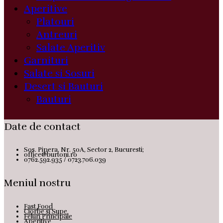
Aperitive
Platouri
Antreuri
Salate Aperitiv
Garnituri
Salate si Sosuri
Desert si Bauturi
Bauturi
Date de contact
Sos. Pipera, Nr. 50A, Sector 2, Bucuresti;
office@burtoni.ro
0762.592.935 / 0723.706.039
Meniul nostru
Fast Food
Ciorbe si Supe
Feluri Principale
Aperitive