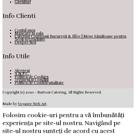
Garnituri
Info Clienti
Contul meu
Mancare la oala
Catering Companii București & Ilfov | Mese Sănătoase pentru
Școli și Grădinițe
Despre Noi
Info Utile
Alergeni
A.N.P.C.
Politica de Cookies
Termeni si Conditii
Politica de Confidentialitate
Copyright (c) 2020 - Burtoni Catering. All Rights Reserved.
Made by
Voyager Web Art
.
Folosim cookie-uri pentru a vă îmbunătăți
experiența pe site-ul nostru. Navigând pe
site-ul nostru sunteți de acord cu acest