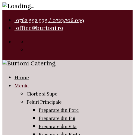
0762.592.935 / 0723.706.039
office@burtoni.ro
Home
Meniu
Ciorbe si Supe
Feluri Principale
Preparate din Porc
Preparate din Pui
Preparate din Vita
Preparate din Peste