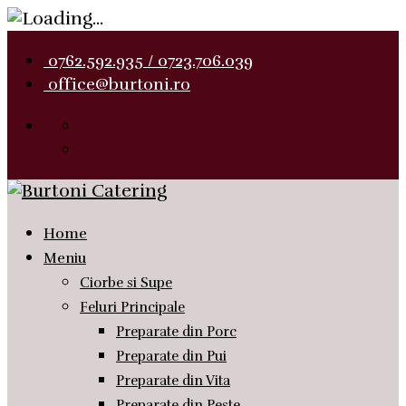
0762.592.935 / 0723.706.039
office@burtoni.ro
Home
Meniu
Ciorbe si Supe
Feluri Principale
Preparate din Porc
Preparate din Pui
Preparate din Vita
Preparate din Peste