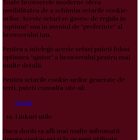
Toate browserele moderne ofera
posibilitatea de a schimba setarile cookie-
urilor. Aceste setari se gasesc de regula in
“optiuni” sau in meniul de “preferinte” al
browserului tau.
Pentru a intelege aceste setari puteti folosi
optiunea “ajutor” a browserului pentru mai
multe detalii.
Pentru setarile cookie-urilor generate de
terti, puteti consulta site-ul:
Acasa
Linkuri utile
Daca doriti sa afli mai multe infromatii
despre cookie-uri si la ce sunt utilizate,