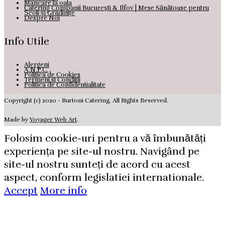
Mancare la oala
Catering Companii București & Ilfov | Mese Sănătoase pentru
Școli și Grădinițe
Despre Noi
Info Utile
Alergeni
A.N.P.C.
Politica de Cookies
Termeni si Conditii
Politica de Confidentialitate
Copyright (c) 2020 - Burtoni Catering. All Rights Reserved.
Made by
Voyager Web Art
.
Folosim cookie-uri pentru a vă îmbunătăți
experiența pe site-ul nostru. Navigând pe
site-ul nostru sunteți de acord cu acest
aspect, conform legislatiei internationale.
Accept
More info