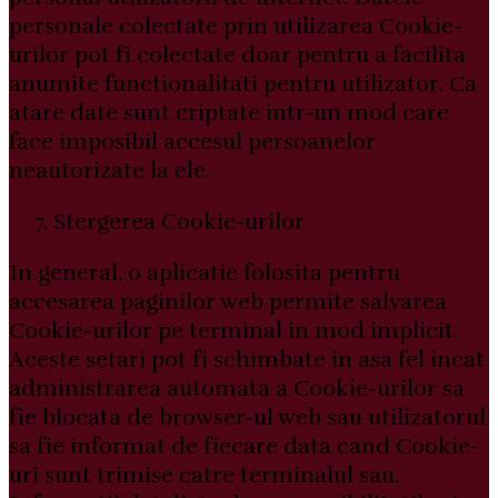
personale colectate prin utilizarea Cookie-
urilor pot fi colectate doar pentru a facilita
anumite functionalitati pentru utilizator. Ca
atare date sunt criptate intr-un mod care
face imposibil accesul persoanelor
neautorizate la ele.
Stergerea Cookie-urilor
In general, o aplicatie folosita pentru
accesarea paginilor web permite salvarea
Cookie-urilor pe terminal in mod implicit.
Aceste setari pot fi schimbate in asa fel incat
administrarea automata a Cookie-urilor sa
fie blocata de browser-ul web sau utilizatorul
sa fie informat de fiecare data cand Cookie-
uri sunt trimise catre terminalul sau.