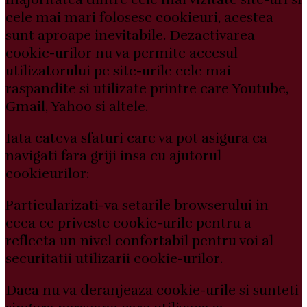
cele mai mari folosesc cookieuri, acestea
sunt aproape inevitabile. Dezactivarea
cookie-urilor nu va permite accesul
utilizatorului pe site-urile cele mai
raspandite si utilizate printre care Youtube,
Gmail, Yahoo si altele.
Iata cateva sfaturi care va pot asigura ca
navigati fara griji insa cu ajutorul
cookieurilor:
Particularizati-va setarile browserului in
ceea ce priveste cookie-urile pentru a
reflecta un nivel confortabil pentru voi al
securitatii utilizarii cookie-urilor.
Daca nu va deranjeaza cookie-urile si sunteti