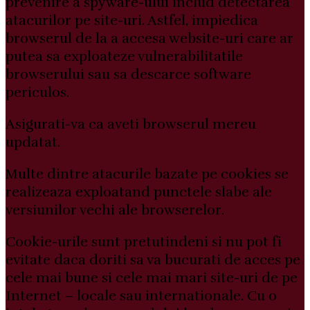
prevenire a spyware-ului includ detectarea
atacurilor pe site-uri. Astfel, impiedica
browserul de la a accesa website-uri care ar
putea sa exploateze vulnerabilitatile
browserului sau sa descarce software
periculos.
Asigurati-va ca aveti browserul mereu
updatat.
Multe dintre atacurile bazate pe cookies se
realizeaza exploatand punctele slabe ale
versiunilor vechi ale browserelor.
Cookie-urile sunt pretutindeni si nu pot fi
evitate daca doriti sa va bucurati de acces pe
cele mai bune si cele mai mari site-uri de pe
Internet – locale sau internationale. Cu o