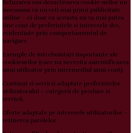
Refuzarea sau dezactivarea cookie-urilor nu
inseamna ca nu veti mai primi publicitate
online – ci doar ca aceasta nu va mai putea
tine cont de preferintele si interesele dvs,
evidentiate prin comportamentul de
navigare.
Exemple de intrebuintari importante ale
cookieurilor (care nu necesita autentificarea
unui utilizator prin intermediul unui cont):
Continut si servicii adaptate preferintelor
utilizatorului – categorii de produse si
servicii.
Oferte adaptate pe interesele utilizatorilor –
retinerea parolelor.