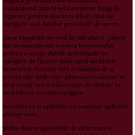
singura persoana care utilizaeaza
computerul, puteti seta termene lungi de
expirare pentru stocarea istoricului de
navigare si al datelor personale de acces.
Daca impartiti accesul la calculator, puteti
lua in considerare setarea browserului
pentru a sterge datele individuale de
navigare de fiecare data cand inchideti
browserul. Aceasta este o varianta de a
accesa site-urile care plaseaza cookieuri si
de a sterge orice informatie de vizitare la
inchiderea sesiunii navigare.
Instalati-va si updatati-va constant aplicatii
antispyware.
Multe dintre aplicatiile de detectare si