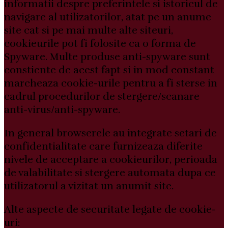
informatii despre preferintele si istoricul de
navigare al utilizatorilor, atat pe un anume
site cat si pe mai multe alte siteuri,
cookieurile pot fi folosite ca o forma de
Spyware. Multe produse anti-spyware sunt
constiente de acest fapt si in mod constant
marcheaza cookie-urile pentru a fi sterse in
cadrul procedurilor de stergere/scanare
anti-virus/anti-spyware.
In general browserele au integrate setari de
confidentialitate care furnizeaza diferite
nivele de acceptare a cookieurilor, perioada
de valabilitate si stergere automata dupa ce
utilizatorul a vizitat un anumit site.
Alte aspecte de securitate legate de cookie-
uri: