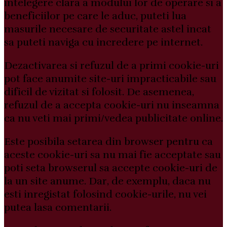
intelegere clara a modului lor de operare si a
beneficiilor pe care le aduc, puteti lua
masurile necesare de securitate astel incat
sa puteti naviga cu incredere pe internet.
Dezactivarea si refuzul de a primi cookie-uri
pot face anumite site-uri impracticabile sau
dificil de vizitat si folosit. De asemenea,
refuzul de a accepta cookie-uri nu inseamna
ca nu veti mai primi/vedea publicitate online.
Este posibila setarea din browser pentru ca
aceste cookie-uri sa nu mai fie acceptate sau
poti seta browserul sa accepte cookie-uri de
la un site anume. Dar, de exemplu, daca nu
esti inregistat folosind cookie-urile, nu vei
putea lasa comentarii.