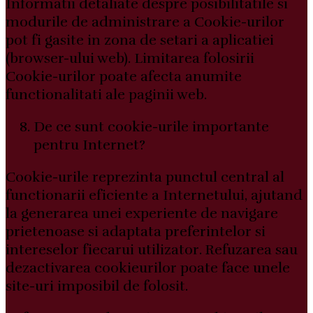
Informatii detaliate despre posibilitatile si
modurile de administrare a Cookie-urilor
pot fi gasite in zona de setari a aplicatiei
(browser-ului web). Limitarea folosirii
Cookie-urilor poate afecta anumite
functionalitati ale paginii web.
De ce sunt cookie-urile importante
pentru Internet?
Cookie-urile reprezinta punctul central al
functionarii eficiente a Internetului, ajutand
la generarea unei experiente de navigare
prietenoase si adaptata preferintelor si
intereselor fiecarui utilizator. Refuzarea sau
dezactivarea cookieurilor poate face unele
site-uri imposibil de folosit.