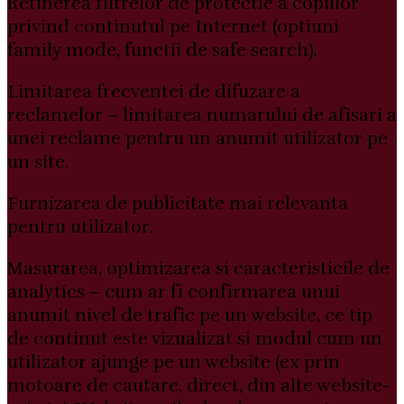
Retinerea filtrelor de protectie a copiilor
privind continutul pe Internet (optiuni
family mode, functii de safe search).
Limitarea frecventei de difuzare a
reclamelor – limitarea numarului de afisari a
unei reclame pentru un anumit utilizator pe
un site.
Furnizarea de publicitate mai relevanta
pentru utilizator.
Masurarea, optimizarea si caracteristicile de
analytics – cum ar fi confirmarea unui
anumit nivel de trafic pe un website, ce tip
de continut este vizualizat si modul cum un
utilizator ajunge pe un website (ex prin
motoare de cautare, direct, din alte website-