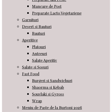
Mancare de Post
Preparate Lacto Vegetariene
Garnituri
Desert si Bauturi
Bauturi
Aperitive
Platouri
Antreuri
Salate Aperitiv
Salate si Sosuri
Fast Food
Burgeri si Sandwichuri
Shaorma si Kebab
Souvlaki si Gyross
Wrap
Meniu de Paste de la Burtoni 2026