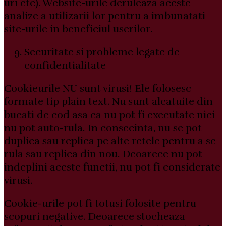
uri etc). Website-urile deruleaza aceste
analize a utilizarii lor pentru a imbunatati
site-urile in beneficiul userilor.
Securitate si probleme legate de
confidentialitate
Cookieurile NU sunt virusi! Ele folosesc
formate tip plain text. Nu sunt alcatuite din
bucati de cod asa ca nu pot fi executate nici
nu pot auto-rula. In consecinta, nu se pot
duplica sau replica pe alte retele pentru a se
rula sau replica din nou. Deoarece nu pot
indeplini aceste functii, nu pot fi considerate
virusi.
Cookie-urile pot fi totusi folosite pentru
scopuri negative. Deoarece stocheaza