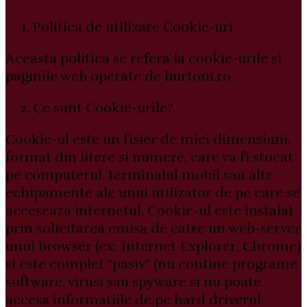
Politica de utilizare Cookie-uri
Aceasta politica se refera la cookie-urile si
paginile web operate de burtoni.ro
Ce sunt Cookie-urile?
Cookie-ul este un fisier de mici dimensiuni,
format din litere si numere, care va fi stocat
pe computerul, terminalul mobil sau alte
echipamente ale unui utilizator de pe care se
acceseaza internetul. Cookie-ul este instalat
prin solicitarea emisa de catre un web-server
unui browser (ex: Internet Explorer, Chrome)
si este complet “pasiv” (nu contine programe
software, virusi sau spyware si nu poate
accesa informatiile de pe hard driverul