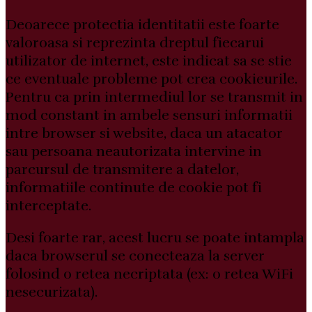
Deoarece protectia identitatii este foarte
valoroasa si reprezinta dreptul fiecarui
utilizator de internet, este indicat sa se stie
ce eventuale probleme pot crea cookieurile.
Pentru ca prin intermediul lor se transmit in
mod constant in ambele sensuri informatii
intre browser si website, daca un atacator
sau persoana neautorizata intervine in
parcursul de transmitere a datelor,
informatiile continute de cookie pot fi
interceptate.
Desi foarte rar, acest lucru se poate intampla
daca browserul se conecteaza la server
folosind o retea necriptata (ex: o retea WiFi
nesecurizata).