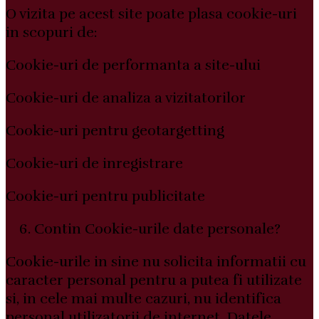
O vizita pe acest site poate plasa cookie-uri
in scopuri de:
Cookie-uri de performanta a site-ului
Cookie-uri de analiza a vizitatorilor
Cookie-uri pentru geotargetting
Cookie-uri de inregistrare
Cookie-uri pentru publicitate
Contin Cookie-urile date personale?
Cookie-urile in sine nu solicita informatii cu
caracter personal pentru a putea fi utilizate
si, in cele mai multe cazuri, nu identifica
personal utilizatorii de internet. Datele