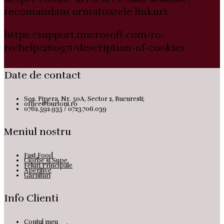
recomandam urmatoarele linkuri:
https://support.microsoft.com/ro-
ro/help/260971/description-of-cookies
Date de contact
Sos. Pipera, Nr. 50A, Sector 2, Bucuresti;
office@burtoni.ro
0762.592.935 / 0723.706.039
Meniul nostru
Fast Food
Ciorbe si Supe
Feluri Principale
Aperitive
Garnituri
Info Clienti
Contul meu