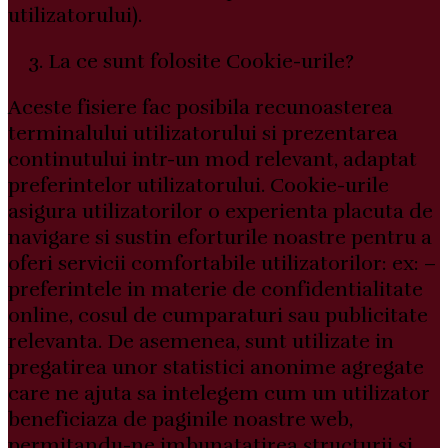
utilizatorului).
La ce sunt folosite Cookie-urile?
Aceste fisiere fac posibila recunoasterea
terminalului utilizatorului si prezentarea
continutului intr-un mod relevant, adaptat
preferintelor utilizatorului. Cookie-urile
asigura utilizatorilor o experienta placuta de
navigare si sustin eforturile noastre pentru a
oferi servicii comfortabile utilizatorilor: ex: –
preferintele in materie de confidentialitate
online, cosul de cumparaturi sau publicitate
relevanta. De asemenea, sunt utilizate in
pregatirea unor statistici anonime agregate
care ne ajuta sa intelegem cum un utilizator
beneficiaza de paginile noastre web,
permitandu-ne imbunatatirea structurii si