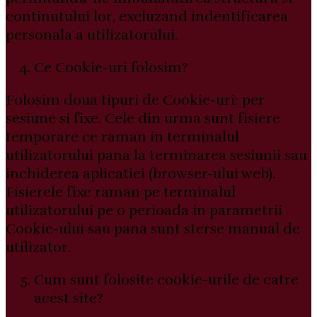
continutului lor, excluzand indentificarea
personala a utilizatorului.
Ce Cookie-uri folosim?
Folosim doua tipuri de Cookie-uri: per
sesiune si fixe. Cele din urma sunt fisiere
temporare ce raman in terminalul
utilizatorului pana la terminarea sesiunii sau
inchiderea aplicatiei (browser-ului web).
Fisierele fixe raman pe terminalul
utilizatorului pe o perioada in parametrii
Cookie-ului sau pana sunt sterse manual de
utilizator.
Cum sunt folosite cookie-urile de catre
acest site?