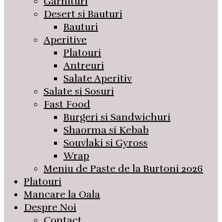
Garnituri
Desert si Bauturi
Bauturi
Aperitive
Platouri
Antreuri
Salate Aperitiv
Salate si Sosuri
Fast Food
Burgeri si Sandwichuri
Shaorma si Kebab
Souvlaki si Gyross
Wrap
Meniu de Paste de la Burtoni 2026
Platouri
Mancare la Oala
Despre Noi
Contact