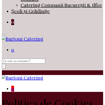
Catering Companii București & Ilfov
Școli și Grădinițe
0
0
Search
for:
0
Politica de Cookies