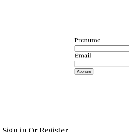
meniul
zilei
Prenume
Email
Sign in Or Register