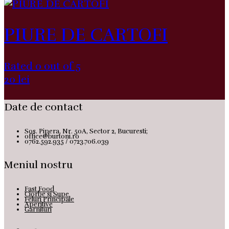
PIURE DE CARTOFI
Rated 0 out of 5
20
lei
Date de contact
Sos. Pipera, Nr. 50A, Sector 2, Bucuresti;
office@burtoni.ro
0762.592.935 / 0723.706.039
Meniul nostru
Fast Food
Ciorbe si Supe
Feluri Principale
Aperitive
Garnituri