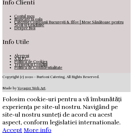
Info Clienti
Contul meu
Mancare la oala
Catering Companii București & Ilfov | Mese Sănătoase pentru
Școli și Grădinițe
Despre Noi
Info Utile
Alergeni
A.N.P.C.
Politica de Cookies
Termeni si Conditii
Politica de Confidentialitate
Copyright (c) 2020 - Burtoni Catering. All Rights Reserved.
Made by
Voyager Web Art
.
Folosim cookie-uri pentru a vă îmbunătăți
experiența pe site-ul nostru. Navigând pe
site-ul nostru sunteți de acord cu acest
aspect, conform legislatiei internationale.
Accept
More info