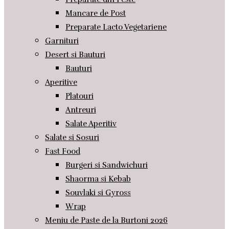
Mancare de Post
Preparate Lacto Vegetariene
Garnituri
Desert si Bauturi
Bauturi
Aperitive
Platouri
Antreuri
Salate Aperitiv
Salate si Sosuri
Fast Food
Burgeri si Sandwichuri
Shaorma si Kebab
Souvlaki si Gyross
Wrap
Meniu de Paste de la Burtoni 2026