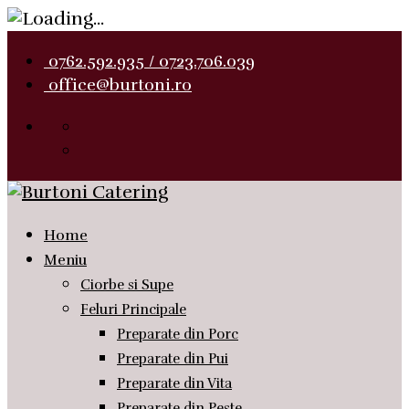
0762.592.935 / 0723.706.039
office@burtoni.ro
Home
Meniu
Ciorbe si Supe
Feluri Principale
Preparate din Porc
Preparate din Pui
Preparate din Vita
Preparate din Peste