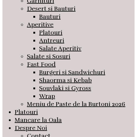
Garnituri
Desert si Bauturi
Bauturi
Aperitive
Platouri
Antreuri
Salate Aperitiv
Salate si Sosuri
Fast Food
Burgeri si Sandwichuri
Shaorma si Kebab
Souvlaki si Gyross
Wrap
Meniu de Paste de la Burtoni 2026
Platouri
Mancare la Oala
Despre Noi
Contact